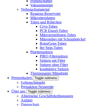
Peptidschüttler
Vakuumpumpe
Verbrauchsmaterial
Reagenz-Reservoire
Mikrotiterplatten
Tubes und Röhrchen
Cryo-Tubes
PCR Einzel-Tubes
Mikrozentrifugen-Tubes
Mikrotubes mit Schraubdeckel
RotorGene-Tubes
8er Strip-Tubes
Pipettenspitzen
PIRO Filterspitzen
Spitzen mit Filter
Spitzen ohne Filter
konduktive Spitzen
Thermopapier Mitsubishi
Preisreduziert
Toggle submenu
Gebrauchtmarkt
Preisaktion Neugeräte
Über uns
Toggle submenu
Allgemeine Geschäftsbedingungen
Anfahrt
Datenschutz