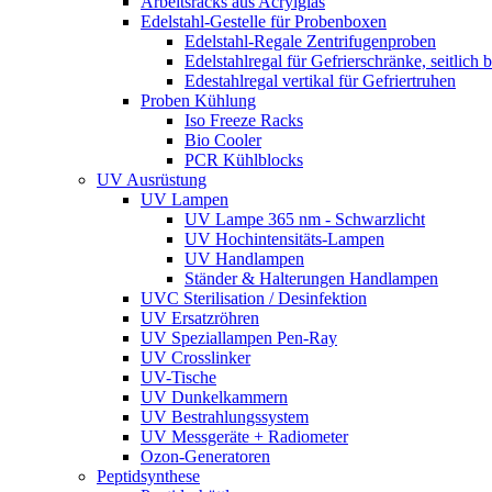
Arbeitsracks aus Acrylglas
Edelstahl-Gestelle für Probenboxen
Edelstahl-Regale Zentrifugenproben
Edelstahlregal für Gefrierschränke, seitlich 
Edestahlregal vertikal für Gefriertruhen
Proben Kühlung
Iso Freeze Racks
Bio Cooler
PCR Kühlblocks
UV Ausrüstung
UV Lampen
UV Lampe 365 nm - Schwarzlicht
UV Hochintensitäts-Lampen
UV Handlampen
Ständer & Halterungen Handlampen
UVC Sterilisation / Desinfektion
UV Ersatzröhren
UV Speziallampen Pen-Ray
UV Crosslinker
UV-Tische
UV Dunkelkammern
UV Bestrahlungssystem
UV Messgeräte + Radiometer
Ozon-Generatoren
Peptidsynthese