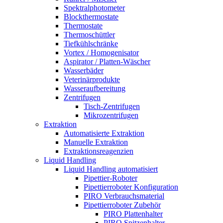
Spektralphotometer
Blockthermostate
Thermostate
Thermoschüttler
Tiefkühlschränke
Vortex / Homogenisator
Aspirator / Platten-Wäscher
Wasserbäder
Veterinärprodukte
Wasseraufbereitung
Zentrifugen
Tisch-Zentrifugen
Mikrozentrifugen
Extraktion
Automatisierte Extraktion
Manuelle Extraktion
Extraktionsreagenzien
Liquid Handling
Liquid Handling automatisiert
Pipettier-Roboter
Pipettierroboter Konfiguration
PIRO Verbrauchsmaterial
Pipettierroboter Zubehör
PIRO Plattenhalter
PIRO Spitzenhalter