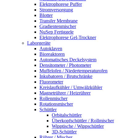
Elektrophorese Puffer
Stromversorgung
Blotter
Transfer Membrane
Gradientenmischer
NuSep Fertiggele
Elektrophorese Gel-Trockner
Laborgeräte
Autoklaven
Bioreaktoren
Automatisches Deckelsystem
Densitometer / Photometer
Muffelofen / Niedertemperaturofen
Inkubatoren / Brutschränke
Fluorometer
Kreislaufkühler / Umwälzkühler
Magnetrührer / Heizrührer
Rollenmischer
Rotationsmischer
Schüttler
Orbitalschüttler
Überkopfschüttler / Rollmischer
Wipptische / Wippschüttler
3D-Schüttler
Rührer / Mischer