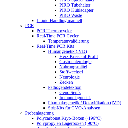
PIRO Tubehalter
PIRO Kühladapter
PIRO Waste
Liquid Handling manuell
PCR
PCR Thermocycler
Real-Time PCR Cycler
Temperaturvalidierung
Real-Time PCR Kits
Humangenetik (IVD)
Herz-Kreislauf-Profil
Gastroenterologie
Nahrungsmittel
Stoffwechsel
Neurologie
Zecken
Pathogendetektion
Geno Sen´s
Immundiagnostik
Pharmakogenetik / Detoxifikation (IVD)
StripKits für GVO-Analysen
Probenlagerung
Polycarbonat Kryo-Boxen (-196°C)
Polypropylen Lagerboxen (-90°C)