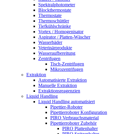
Spektralphotometer
Blockthermostate
Thermostate
Thermoschüttler
Tiefkühlschränke
Vortex / Homogenisator
Aspirator / Platten-Wäscher
Wasserbäder
Veterinärprodukte
Wasseraufbereitung
Zentrifugen
Tisch-Zentrifugen
Mikrozentrifugen
Extraktion
Automatisierte Extraktion
Manuelle Extraktion
Extraktionsreagenzien
Liquid Handling
Liquid Handling automatisiert
Pipettier-Roboter
Pipettierroboter Konfiguration
PIRO Verbrauchsmaterial
Pipettierroboter Zubehör
PIRO Plattenhalter
PIRO Spitzenhalter