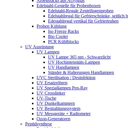
Arbeitsracks aus Acrylglas
Edelstahl-Gestelle für Probenboxen
Edelstahl-Regale Zentrifugenproben
Edelstahlregal für Gefrierschränke, seitlich 
Edestahlregal vertikal für Gefriertruhen
Proben Kühlung
Iso Freeze Racks
Bio Cooler
PCR Kühlblocks
UV Ausrüstung
UV Lampen
UV Lampe 365 nm - Schwarzlicht
UV Hochintensitäts-Lampen
UV Handlampen
Ständer & Halterungen Handlampen
UVC Sterilisation / Desinfektion
UV Ersatzröhren
UV Speziallampen Pen-Ray
UV Crosslinker
UV-Tische
UV Dunkelkammern
UV Bestrahlungssystem
UV Messgeräte + Radiometer
Ozon-Generatoren
Peptidsynthese