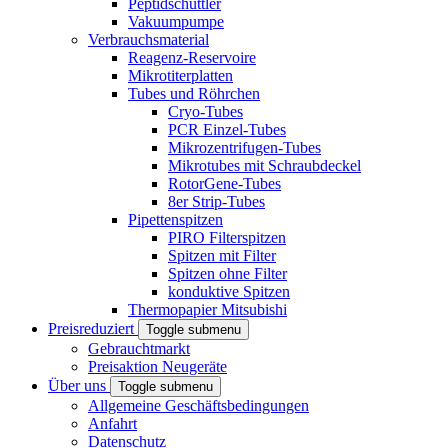
Peptidschüttler
Vakuumpumpe
Verbrauchsmaterial
Reagenz-Reservoire
Mikrotiterplatten
Tubes und Röhrchen
Cryo-Tubes
PCR Einzel-Tubes
Mikrozentrifugen-Tubes
Mikrotubes mit Schraubdeckel
RotorGene-Tubes
8er Strip-Tubes
Pipettenspitzen
PIRO Filterspitzen
Spitzen mit Filter
Spitzen ohne Filter
konduktive Spitzen
Thermopapier Mitsubishi
Preisreduziert
Toggle submenu
Gebrauchtmarkt
Preisaktion Neugeräte
Über uns
Toggle submenu
Allgemeine Geschäftsbedingungen
Anfahrt
Datenschutz