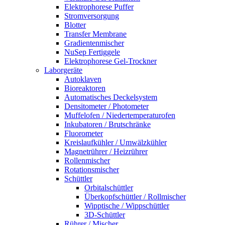
Elektrophorese Puffer
Stromversorgung
Blotter
Transfer Membrane
Gradientenmischer
NuSep Fertiggele
Elektrophorese Gel-Trockner
Laborgeräte
Autoklaven
Bioreaktoren
Automatisches Deckelsystem
Densitometer / Photometer
Muffelofen / Niedertemperaturofen
Inkubatoren / Brutschränke
Fluorometer
Kreislaufkühler / Umwälzkühler
Magnetrührer / Heizrührer
Rollenmischer
Rotationsmischer
Schüttler
Orbitalschüttler
Überkopfschüttler / Rollmischer
Wipptische / Wippschüttler
3D-Schüttler
Rührer / Mischer