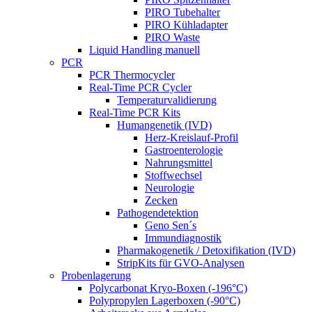
PIRO Tubehalter
PIRO Kühladapter
PIRO Waste
Liquid Handling manuell
PCR
PCR Thermocycler
Real-Time PCR Cycler
Temperaturvalidierung
Real-Time PCR Kits
Humangenetik (IVD)
Herz-Kreislauf-Profil
Gastroenterologie
Nahrungsmittel
Stoffwechsel
Neurologie
Zecken
Pathogendetektion
Geno Sen´s
Immundiagnostik
Pharmakogenetik / Detoxifikation (IVD)
StripKits für GVO-Analysen
Probenlagerung
Polycarbonat Kryo-Boxen (-196°C)
Polypropylen Lagerboxen (-90°C)