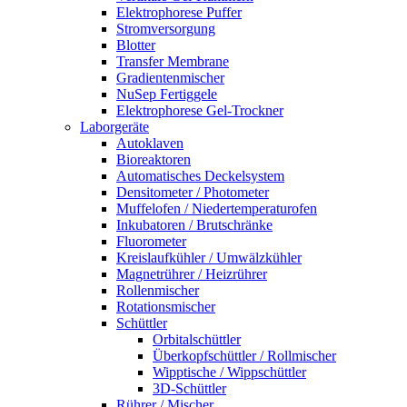
Elektrophorese Puffer
Stromversorgung
Blotter
Transfer Membrane
Gradientenmischer
NuSep Fertiggele
Elektrophorese Gel-Trockner
Laborgeräte
Autoklaven
Bioreaktoren
Automatisches Deckelsystem
Densitometer / Photometer
Muffelofen / Niedertemperaturofen
Inkubatoren / Brutschränke
Fluorometer
Kreislaufkühler / Umwälzkühler
Magnetrührer / Heizrührer
Rollenmischer
Rotationsmischer
Schüttler
Orbitalschüttler
Überkopfschüttler / Rollmischer
Wipptische / Wippschüttler
3D-Schüttler
Rührer / Mischer