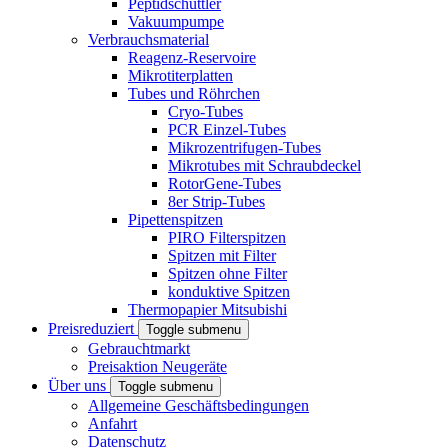
Peptidschüttler
Vakuumpumpe
Verbrauchsmaterial
Reagenz-Reservoire
Mikrotiterplatten
Tubes und Röhrchen
Cryo-Tubes
PCR Einzel-Tubes
Mikrozentrifugen-Tubes
Mikrotubes mit Schraubdeckel
RotorGene-Tubes
8er Strip-Tubes
Pipettenspitzen
PIRO Filterspitzen
Spitzen mit Filter
Spitzen ohne Filter
konduktive Spitzen
Thermopapier Mitsubishi
Preisreduziert
Toggle submenu
Gebrauchtmarkt
Preisaktion Neugeräte
Über uns
Toggle submenu
Allgemeine Geschäftsbedingungen
Anfahrt
Datenschutz