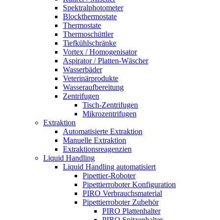
Spektralphotometer
Blockthermostate
Thermostate
Thermoschüttler
Tiefkühlschränke
Vortex / Homogenisator
Aspirator / Platten-Wäscher
Wasserbäder
Veterinärprodukte
Wasseraufbereitung
Zentrifugen
Tisch-Zentrifugen
Mikrozentrifugen
Extraktion
Automatisierte Extraktion
Manuelle Extraktion
Extraktionsreagenzien
Liquid Handling
Liquid Handling automatisiert
Pipettier-Roboter
Pipettierroboter Konfiguration
PIRO Verbrauchsmaterial
Pipettierroboter Zubehör
PIRO Plattenhalter
PIRO Spitzenhalter