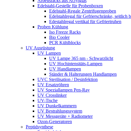
Arbeitsracks aus Acrylglas
Edelstahl-Gestelle für Probenboxen
Edelstahl-Regale Zentrifugenproben
Edelstahlregal für Gefrierschränke, seitlich 
Edestahlregal vertikal für Gefriertruhen
Proben Kühlung
Iso Freeze Racks
Bio Cooler
PCR Kühlblocks
UV Ausrüstung
UV Lampen
UV Lampe 365 nm - Schwarzlicht
UV Hochintensitäts-Lampen
UV Handlampen
Ständer & Halterungen Handlampen
UVC Sterilisation / Desinfektion
UV Ersatzröhren
UV Speziallampen Pen-Ray
UV Crosslinker
UV-Tische
UV Dunkelkammern
UV Bestrahlungssystem
UV Messgeräte + Radiometer
Ozon-Generatoren
Peptidsynthese