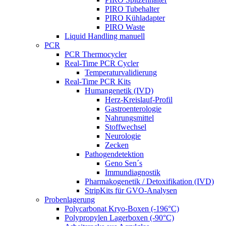
PIRO Tubehalter
PIRO Kühladapter
PIRO Waste
Liquid Handling manuell
PCR
PCR Thermocycler
Real-Time PCR Cycler
Temperaturvalidierung
Real-Time PCR Kits
Humangenetik (IVD)
Herz-Kreislauf-Profil
Gastroenterologie
Nahrungsmittel
Stoffwechsel
Neurologie
Zecken
Pathogendetektion
Geno Sen´s
Immundiagnostik
Pharmakogenetik / Detoxifikation (IVD)
StripKits für GVO-Analysen
Probenlagerung
Polycarbonat Kryo-Boxen (-196°C)
Polypropylen Lagerboxen (-90°C)