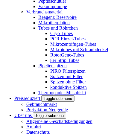
Peptidschüttler
Vakuumpumpe
Verbrauchsmaterial
Reagenz-Reservoire
Mikrotiterplatten
Tubes und Röhrchen
Cryo-Tubes
PCR Einzel-Tubes
Mikrozentrifugen-Tubes
Mikrotubes mit Schraubdeckel
RotorGene-Tubes
8er Strip-Tubes
Pipettenspitzen
PIRO Filterspitzen
Spitzen mit Filter
Spitzen ohne Filter
konduktive Spitzen
Thermopapier Mitsubishi
Preisreduziert
Toggle submenu
Gebrauchtmarkt
Preisaktion Neugeräte
Über uns
Toggle submenu
Allgemeine Geschäftsbedingungen
Anfahrt
Datenschutz