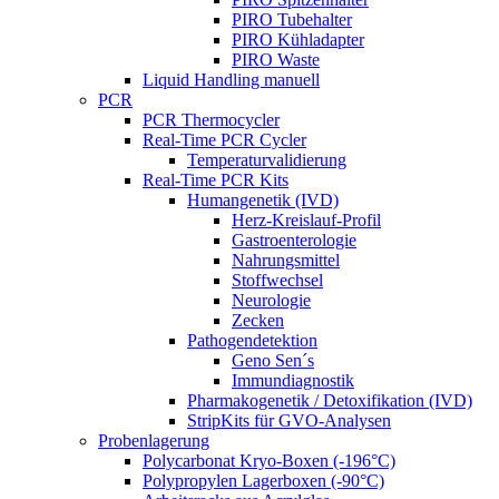
PIRO Tubehalter
PIRO Kühladapter
PIRO Waste
Liquid Handling manuell
PCR
PCR Thermocycler
Real-Time PCR Cycler
Temperaturvalidierung
Real-Time PCR Kits
Humangenetik (IVD)
Herz-Kreislauf-Profil
Gastroenterologie
Nahrungsmittel
Stoffwechsel
Neurologie
Zecken
Pathogendetektion
Geno Sen´s
Immundiagnostik
Pharmakogenetik / Detoxifikation (IVD)
StripKits für GVO-Analysen
Probenlagerung
Polycarbonat Kryo-Boxen (-196°C)
Polypropylen Lagerboxen (-90°C)