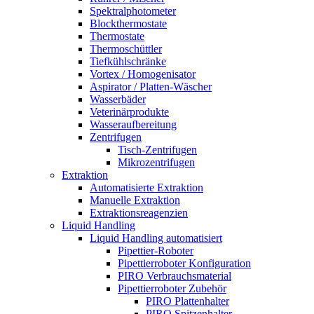
Spektralphotometer
Blockthermostate
Thermostate
Thermoschüttler
Tiefkühlschränke
Vortex / Homogenisator
Aspirator / Platten-Wäscher
Wasserbäder
Veterinärprodukte
Wasseraufbereitung
Zentrifugen
Tisch-Zentrifugen
Mikrozentrifugen
Extraktion
Automatisierte Extraktion
Manuelle Extraktion
Extraktionsreagenzien
Liquid Handling
Liquid Handling automatisiert
Pipettier-Roboter
Pipettierroboter Konfiguration
PIRO Verbrauchsmaterial
Pipettierroboter Zubehör
PIRO Plattenhalter
PIRO Spitzenhalter