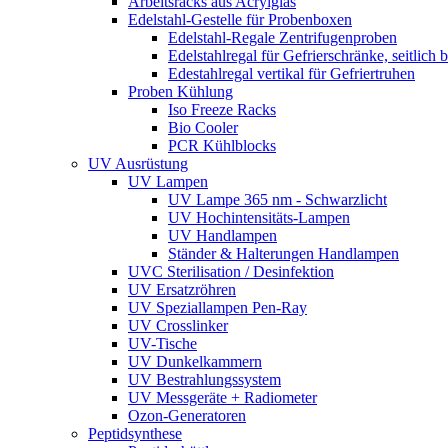
Arbeitsracks aus Acrylglas
Edelstahl-Gestelle für Probenboxen
Edelstahl-Regale Zentrifugenproben
Edelstahlregal für Gefrierschränke, seitlich 
Edestahlregal vertikal für Gefriertruhen
Proben Kühlung
Iso Freeze Racks
Bio Cooler
PCR Kühlblocks
UV Ausrüstung
UV Lampen
UV Lampe 365 nm - Schwarzlicht
UV Hochintensitäts-Lampen
UV Handlampen
Ständer & Halterungen Handlampen
UVC Sterilisation / Desinfektion
UV Ersatzröhren
UV Speziallampen Pen-Ray
UV Crosslinker
UV-Tische
UV Dunkelkammern
UV Bestrahlungssystem
UV Messgeräte + Radiometer
Ozon-Generatoren
Peptidsynthese