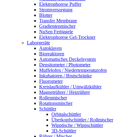
Elektrophorese Puffer
Stromversorgung
Blotter
Transfer Membrane
Gradientenmischer
NuSep Fertiggele
Elektrophorese Gel-Trockner
Laborgeräte
Autoklaven
Bioreaktoren
Automatisches Deckelsystem
Densitometer / Photometer
Muffelofen / Niedertemperaturofen
Inkubatoren / Brutschränke
Fluorometer
Kreislaufkühler / Umwälzkühler
Magnetrührer / Heizrührer
Rollenmischer
Rotationsmischer
Schüttler
Orbitalschüttler
Überkopfschüttler / Rollmischer
Wipptische / Wippschüttler
3D-Schüttler
Rührer / Mischer