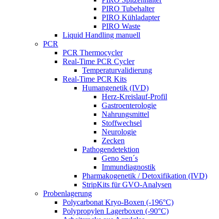
PIRO Tubehalter
PIRO Kühladapter
PIRO Waste
Liquid Handling manuell
PCR
PCR Thermocycler
Real-Time PCR Cycler
Temperaturvalidierung
Real-Time PCR Kits
Humangenetik (IVD)
Herz-Kreislauf-Profil
Gastroenterologie
Nahrungsmittel
Stoffwechsel
Neurologie
Zecken
Pathogendetektion
Geno Sen´s
Immundiagnostik
Pharmakogenetik / Detoxifikation (IVD)
StripKits für GVO-Analysen
Probenlagerung
Polycarbonat Kryo-Boxen (-196°C)
Polypropylen Lagerboxen (-90°C)