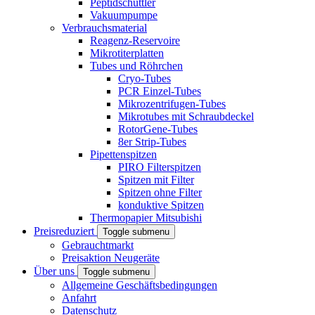
Peptidschüttler
Vakuumpumpe
Verbrauchsmaterial
Reagenz-Reservoire
Mikrotiterplatten
Tubes und Röhrchen
Cryo-Tubes
PCR Einzel-Tubes
Mikrozentrifugen-Tubes
Mikrotubes mit Schraubdeckel
RotorGene-Tubes
8er Strip-Tubes
Pipettenspitzen
PIRO Filterspitzen
Spitzen mit Filter
Spitzen ohne Filter
konduktive Spitzen
Thermopapier Mitsubishi
Preisreduziert
Toggle submenu
Gebrauchtmarkt
Preisaktion Neugeräte
Über uns
Toggle submenu
Allgemeine Geschäftsbedingungen
Anfahrt
Datenschutz