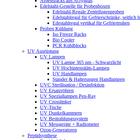
Arbeitsracks aus Acrylglas
Edelstahl-Gestelle für Probenboxen
Edelstahl-Regale Zentrifugenproben
Edelstahlregal für Gefrierschränke, seitlich 
Edestahlregal vertikal für Gefriertruhen
Proben Kühlung
Iso Freeze Racks
Bio Cooler
PCR Kühlblocks
UV Ausrüstung
UV Lampen
UV Lampe 365 nm - Schwarzlicht
UV Hochintensitäts-Lampen
UV Handlampen
Ständer & Halterungen Handlampen
UVC Sterilisation / Desinfektion
UV Ersatzröhren
UV Speziallampen Pen-Ray
UV Crosslinker
UV-Tische
UV Dunkelkammern
UV Bestrahlungssystem
UV Messgeräte + Radiometer
Ozon-Generatoren
Peptidsynthese