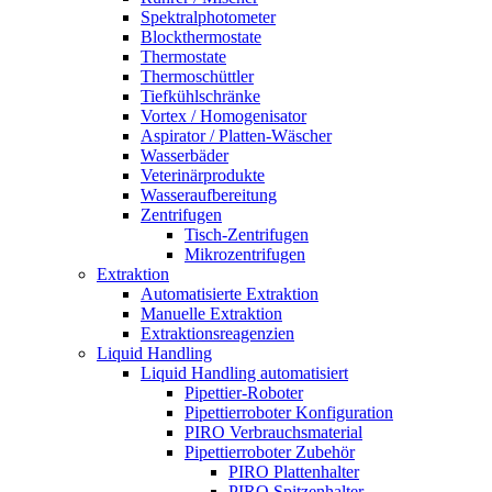
Spektralphotometer
Blockthermostate
Thermostate
Thermoschüttler
Tiefkühlschränke
Vortex / Homogenisator
Aspirator / Platten-Wäscher
Wasserbäder
Veterinärprodukte
Wasseraufbereitung
Zentrifugen
Tisch-Zentrifugen
Mikrozentrifugen
Extraktion
Automatisierte Extraktion
Manuelle Extraktion
Extraktionsreagenzien
Liquid Handling
Liquid Handling automatisiert
Pipettier-Roboter
Pipettierroboter Konfiguration
PIRO Verbrauchsmaterial
Pipettierroboter Zubehör
PIRO Plattenhalter
PIRO Spitzenhalter