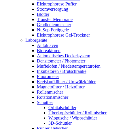
Elektrophorese Puffer
Stromversorgung
Blotter
Transfer Membrane
Gradientenmischer
NuSep Fertiggele
Elektrophorese Gel-Trockner
Laborgeräte
Autoklaven
Bioreaktoren
Automatisches Deckelsystem
Densitometer / Photometer
Muffelofen / Niedertemperaturofen
Inkubatoren / Brutschränke
Fluorometer
Kreislaufkühler / Umwälzkühler
Magnetrührer / Heizrührer
Rollenmischer
Rotationsmischer
Schüttler
Orbitalschüttler
Überkopfschüttler / Rollmischer
Wipptische / Wippschüttler
3D-Schüttler
Rührer / Mischer