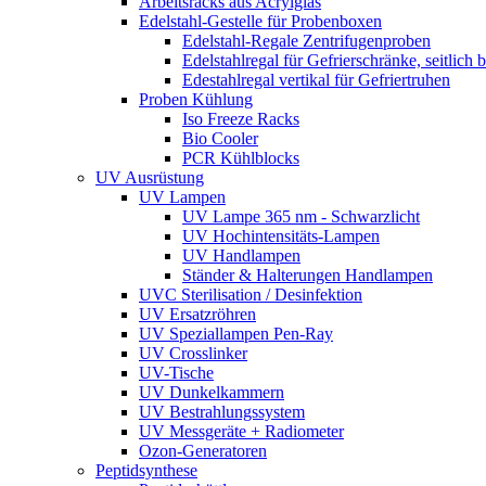
Arbeitsracks aus Acrylglas
Edelstahl-Gestelle für Probenboxen
Edelstahl-Regale Zentrifugenproben
Edelstahlregal für Gefrierschränke, seitlich 
Edestahlregal vertikal für Gefriertruhen
Proben Kühlung
Iso Freeze Racks
Bio Cooler
PCR Kühlblocks
UV Ausrüstung
UV Lampen
UV Lampe 365 nm - Schwarzlicht
UV Hochintensitäts-Lampen
UV Handlampen
Ständer & Halterungen Handlampen
UVC Sterilisation / Desinfektion
UV Ersatzröhren
UV Speziallampen Pen-Ray
UV Crosslinker
UV-Tische
UV Dunkelkammern
UV Bestrahlungssystem
UV Messgeräte + Radiometer
Ozon-Generatoren
Peptidsynthese