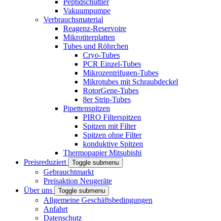
Peptidschüttler
Vakuumpumpe
Verbrauchsmaterial
Reagenz-Reservoire
Mikrotiterplatten
Tubes und Röhrchen
Cryo-Tubes
PCR Einzel-Tubes
Mikrozentrifugen-Tubes
Mikrotubes mit Schraubdeckel
RotorGene-Tubes
8er Strip-Tubes
Pipettenspitzen
PIRO Filterspitzen
Spitzen mit Filter
Spitzen ohne Filter
konduktive Spitzen
Thermopapier Mitsubishi
Preisreduziert
Toggle submenu
Gebrauchtmarkt
Preisaktion Neugeräte
Über uns
Toggle submenu
Allgemeine Geschäftsbedingungen
Anfahrt
Datenschutz