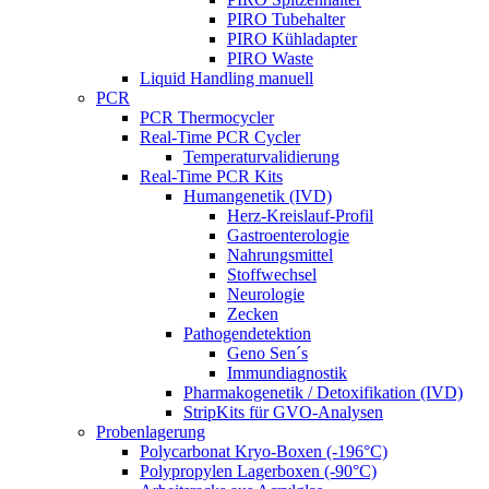
PIRO Tubehalter
PIRO Kühladapter
PIRO Waste
Liquid Handling manuell
PCR
PCR Thermocycler
Real-Time PCR Cycler
Temperaturvalidierung
Real-Time PCR Kits
Humangenetik (IVD)
Herz-Kreislauf-Profil
Gastroenterologie
Nahrungsmittel
Stoffwechsel
Neurologie
Zecken
Pathogendetektion
Geno Sen´s
Immundiagnostik
Pharmakogenetik / Detoxifikation (IVD)
StripKits für GVO-Analysen
Probenlagerung
Polycarbonat Kryo-Boxen (-196°C)
Polypropylen Lagerboxen (-90°C)