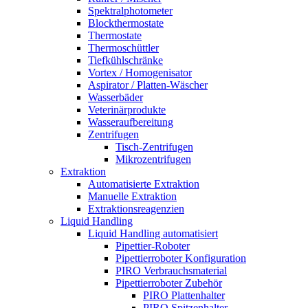
Spektralphotometer
Blockthermostate
Thermostate
Thermoschüttler
Tiefkühlschränke
Vortex / Homogenisator
Aspirator / Platten-Wäscher
Wasserbäder
Veterinärprodukte
Wasseraufbereitung
Zentrifugen
Tisch-Zentrifugen
Mikrozentrifugen
Extraktion
Automatisierte Extraktion
Manuelle Extraktion
Extraktionsreagenzien
Liquid Handling
Liquid Handling automatisiert
Pipettier-Roboter
Pipettierroboter Konfiguration
PIRO Verbrauchsmaterial
Pipettierroboter Zubehör
PIRO Plattenhalter
PIRO Spitzenhalter