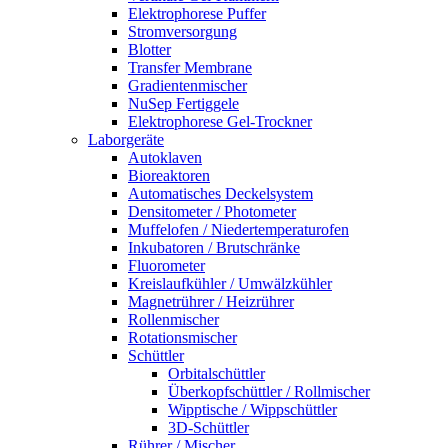
Elektrophorese Puffer
Stromversorgung
Blotter
Transfer Membrane
Gradientenmischer
NuSep Fertiggele
Elektrophorese Gel-Trockner
Laborgeräte
Autoklaven
Bioreaktoren
Automatisches Deckelsystem
Densitometer / Photometer
Muffelofen / Niedertemperaturofen
Inkubatoren / Brutschränke
Fluorometer
Kreislaufkühler / Umwälzkühler
Magnetrührer / Heizrührer
Rollenmischer
Rotationsmischer
Schüttler
Orbitalschüttler
Überkopfschüttler / Rollmischer
Wipptische / Wippschüttler
3D-Schüttler
Rührer / Mischer