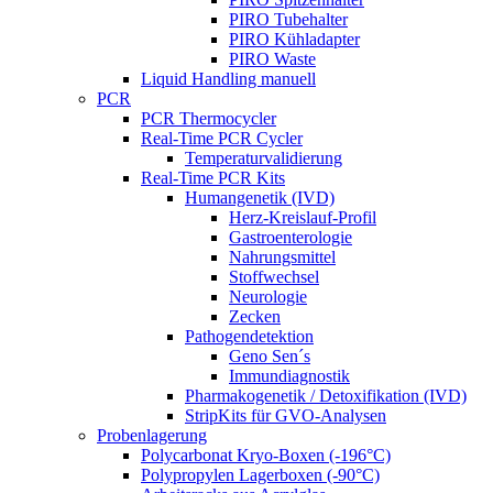
PIRO Tubehalter
PIRO Kühladapter
PIRO Waste
Liquid Handling manuell
PCR
PCR Thermocycler
Real-Time PCR Cycler
Temperaturvalidierung
Real-Time PCR Kits
Humangenetik (IVD)
Herz-Kreislauf-Profil
Gastroenterologie
Nahrungsmittel
Stoffwechsel
Neurologie
Zecken
Pathogendetektion
Geno Sen´s
Immundiagnostik
Pharmakogenetik / Detoxifikation (IVD)
StripKits für GVO-Analysen
Probenlagerung
Polycarbonat Kryo-Boxen (-196°C)
Polypropylen Lagerboxen (-90°C)