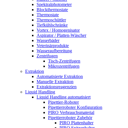
Spektralphotometer
Blockthermostate
Thermostate
Thermoschüttler
Tiefkühlschränke
Vortex / Homogenisator
Aspirator / Platten-Wäscher
Wasserbäder
Veterinärprodukte
Wasseraufbereitung
Zentrifugen
Tisch-Zentrifugen
Mikrozentrifugen
Extraktion
Automatisierte Extraktion
Manuelle Extraktion
Extraktionsreagenzien
Liquid Handling
Liquid Handling automatisiert
Pipettier-Roboter
Pipettierroboter Konfiguration
PIRO Verbrauchsmaterial
Pipettierroboter Zubehör
PIRO Plattenhalter
PIRO Spitzenhalter