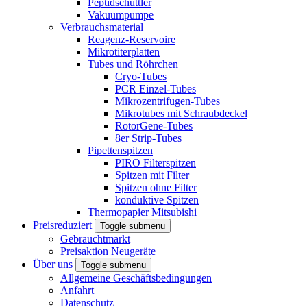
Peptidschüttler
Vakuumpumpe
Verbrauchsmaterial
Reagenz-Reservoire
Mikrotiterplatten
Tubes und Röhrchen
Cryo-Tubes
PCR Einzel-Tubes
Mikrozentrifugen-Tubes
Mikrotubes mit Schraubdeckel
RotorGene-Tubes
8er Strip-Tubes
Pipettenspitzen
PIRO Filterspitzen
Spitzen mit Filter
Spitzen ohne Filter
konduktive Spitzen
Thermopapier Mitsubishi
Preisreduziert
Toggle submenu
Gebrauchtmarkt
Preisaktion Neugeräte
Über uns
Toggle submenu
Allgemeine Geschäftsbedingungen
Anfahrt
Datenschutz