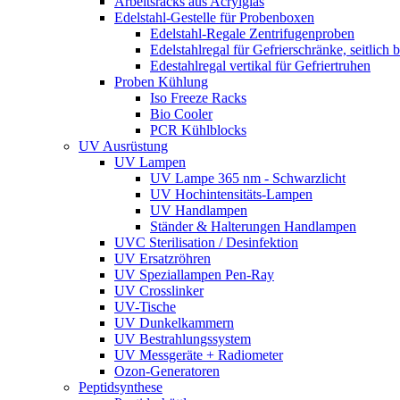
Arbeitsracks aus Acrylglas
Edelstahl-Gestelle für Probenboxen
Edelstahl-Regale Zentrifugenproben
Edelstahlregal für Gefrierschränke, seitlich 
Edestahlregal vertikal für Gefriertruhen
Proben Kühlung
Iso Freeze Racks
Bio Cooler
PCR Kühlblocks
UV Ausrüstung
UV Lampen
UV Lampe 365 nm - Schwarzlicht
UV Hochintensitäts-Lampen
UV Handlampen
Ständer & Halterungen Handlampen
UVC Sterilisation / Desinfektion
UV Ersatzröhren
UV Speziallampen Pen-Ray
UV Crosslinker
UV-Tische
UV Dunkelkammern
UV Bestrahlungssystem
UV Messgeräte + Radiometer
Ozon-Generatoren
Peptidsynthese