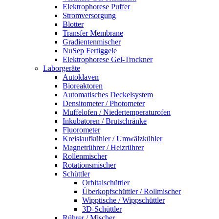
Elektrophorese Puffer
Stromversorgung
Blotter
Transfer Membrane
Gradientenmischer
NuSep Fertiggele
Elektrophorese Gel-Trockner
Laborgeräte
Autoklaven
Bioreaktoren
Automatisches Deckelsystem
Densitometer / Photometer
Muffelofen / Niedertemperaturofen
Inkubatoren / Brutschränke
Fluorometer
Kreislaufkühler / Umwälzkühler
Magnetrührer / Heizrührer
Rollenmischer
Rotationsmischer
Schüttler
Orbitalschüttler
Überkopfschüttler / Rollmischer
Wipptische / Wippschüttler
3D-Schüttler
Rührer / Mischer