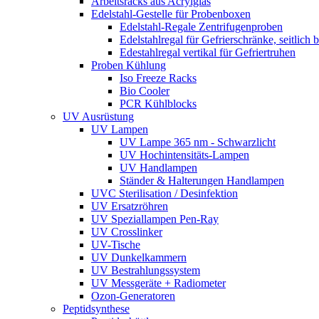
Arbeitsracks aus Acrylglas
Edelstahl-Gestelle für Probenboxen
Edelstahl-Regale Zentrifugenproben
Edelstahlregal für Gefrierschränke, seitlich 
Edestahlregal vertikal für Gefriertruhen
Proben Kühlung
Iso Freeze Racks
Bio Cooler
PCR Kühlblocks
UV Ausrüstung
UV Lampen
UV Lampe 365 nm - Schwarzlicht
UV Hochintensitäts-Lampen
UV Handlampen
Ständer & Halterungen Handlampen
UVC Sterilisation / Desinfektion
UV Ersatzröhren
UV Speziallampen Pen-Ray
UV Crosslinker
UV-Tische
UV Dunkelkammern
UV Bestrahlungssystem
UV Messgeräte + Radiometer
Ozon-Generatoren
Peptidsynthese