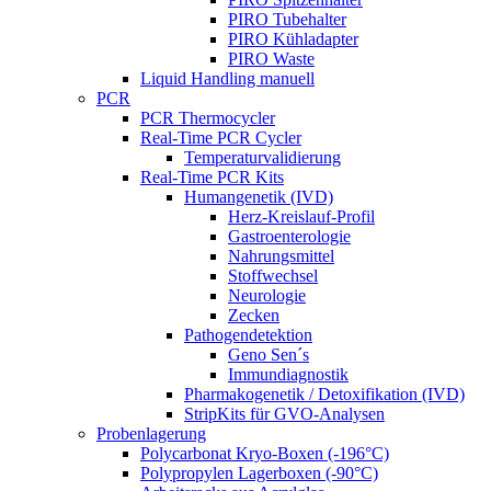
PIRO Tubehalter
PIRO Kühladapter
PIRO Waste
Liquid Handling manuell
PCR
PCR Thermocycler
Real-Time PCR Cycler
Temperaturvalidierung
Real-Time PCR Kits
Humangenetik (IVD)
Herz-Kreislauf-Profil
Gastroenterologie
Nahrungsmittel
Stoffwechsel
Neurologie
Zecken
Pathogendetektion
Geno Sen´s
Immundiagnostik
Pharmakogenetik / Detoxifikation (IVD)
StripKits für GVO-Analysen
Probenlagerung
Polycarbonat Kryo-Boxen (-196°C)
Polypropylen Lagerboxen (-90°C)