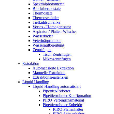
Spektralphotometer
Blockthermostate
Thermostate
Thermoschüttler
Tiefkühlschränke
Vortex / Homogenisator
Aspirator / Platten-Wäscher
Wasserbäder
Veterinärprodukte
Wasseraufbereitung
Zentrifugen
Tisch-Zentrifugen
Mikrozentrifugen
Extraktion
Automatisierte Extraktion
Manuelle Extraktion
Extraktionsreagenzien
Liquid Handling
Liquid Handling automatisiert
Pipettier-Roboter
Pipettierroboter Konfiguration
PIRO Verbrauchsmaterial
Pipettierroboter Zubehör
PIRO Plattenhalter
PIRO Spitzenhalter