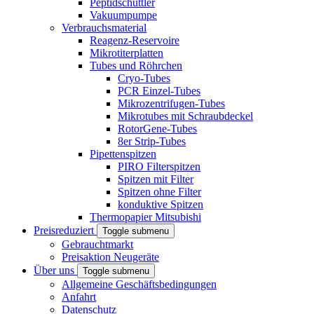
Peptidschüttler
Vakuumpumpe
Verbrauchsmaterial
Reagenz-Reservoire
Mikrotiterplatten
Tubes und Röhrchen
Cryo-Tubes
PCR Einzel-Tubes
Mikrozentrifugen-Tubes
Mikrotubes mit Schraubdeckel
RotorGene-Tubes
8er Strip-Tubes
Pipettenspitzen
PIRO Filterspitzen
Spitzen mit Filter
Spitzen ohne Filter
konduktive Spitzen
Thermopapier Mitsubishi
Preisreduziert
Toggle submenu
Gebrauchtmarkt
Preisaktion Neugeräte
Über uns
Toggle submenu
Allgemeine Geschäftsbedingungen
Anfahrt
Datenschutz