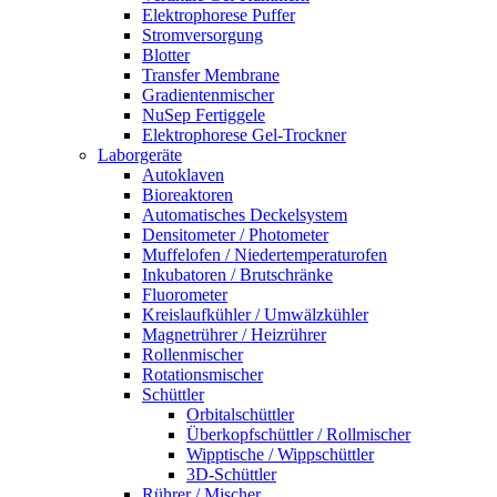
Elektrophorese Puffer
Stromversorgung
Blotter
Transfer Membrane
Gradientenmischer
NuSep Fertiggele
Elektrophorese Gel-Trockner
Laborgeräte
Autoklaven
Bioreaktoren
Automatisches Deckelsystem
Densitometer / Photometer
Muffelofen / Niedertemperaturofen
Inkubatoren / Brutschränke
Fluorometer
Kreislaufkühler / Umwälzkühler
Magnetrührer / Heizrührer
Rollenmischer
Rotationsmischer
Schüttler
Orbitalschüttler
Überkopfschüttler / Rollmischer
Wipptische / Wippschüttler
3D-Schüttler
Rührer / Mischer