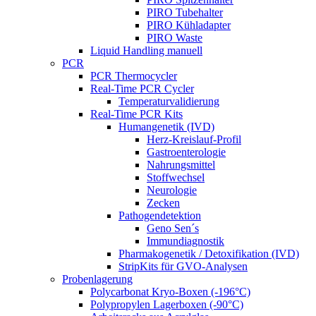
PIRO Tubehalter
PIRO Kühladapter
PIRO Waste
Liquid Handling manuell
PCR
PCR Thermocycler
Real-Time PCR Cycler
Temperaturvalidierung
Real-Time PCR Kits
Humangenetik (IVD)
Herz-Kreislauf-Profil
Gastroenterologie
Nahrungsmittel
Stoffwechsel
Neurologie
Zecken
Pathogendetektion
Geno Sen´s
Immundiagnostik
Pharmakogenetik / Detoxifikation (IVD)
StripKits für GVO-Analysen
Probenlagerung
Polycarbonat Kryo-Boxen (-196°C)
Polypropylen Lagerboxen (-90°C)