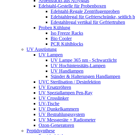
Arbeitsracks aus Acrylglas
Edelstahl-Gestelle für Probenboxen
Edelstahl-Regale Zentrifugenproben
Edelstahlregal für Gefrierschränke, seitlich 
Edestahlregal vertikal für Gefriertruhen
Proben Kühlung
Iso Freeze Racks
Bio Cooler
PCR Kühlblocks
UV Ausrüstung
UV Lampen
UV Lampe 365 nm - Schwarzlicht
UV Hochintensitäts-Lampen
UV Handlampen
Ständer & Halterungen Handlampen
UVC Sterilisation / Desinfektion
UV Ersatzröhren
UV Speziallampen Pen-Ray
UV Crosslinker
UV-Tische
UV Dunkelkammern
UV Bestrahlungssystem
UV Messgeräte + Radiometer
Ozon-Generatoren
Peptidsynthese