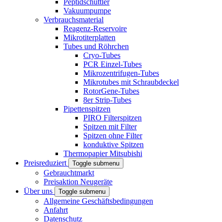
Peptidschüttler
Vakuumpumpe
Verbrauchsmaterial
Reagenz-Reservoire
Mikrotiterplatten
Tubes und Röhrchen
Cryo-Tubes
PCR Einzel-Tubes
Mikrozentrifugen-Tubes
Mikrotubes mit Schraubdeckel
RotorGene-Tubes
8er Strip-Tubes
Pipettenspitzen
PIRO Filterspitzen
Spitzen mit Filter
Spitzen ohne Filter
konduktive Spitzen
Thermopapier Mitsubishi
Preisreduziert
Toggle submenu
Gebrauchtmarkt
Preisaktion Neugeräte
Über uns
Toggle submenu
Allgemeine Geschäftsbedingungen
Anfahrt
Datenschutz