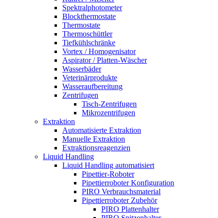
Spektralphotometer
Blockthermostate
Thermostate
Thermoschüttler
Tiefkühlschränke
Vortex / Homogenisator
Aspirator / Platten-Wäscher
Wasserbäder
Veterinärprodukte
Wasseraufbereitung
Zentrifugen
Tisch-Zentrifugen
Mikrozentrifugen
Extraktion
Automatisierte Extraktion
Manuelle Extraktion
Extraktionsreagenzien
Liquid Handling
Liquid Handling automatisiert
Pipettier-Roboter
Pipettierroboter Konfiguration
PIRO Verbrauchsmaterial
Pipettierroboter Zubehör
PIRO Plattenhalter
PIRO Spitzenhalter