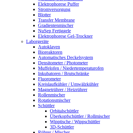
Elektrophorese Puffer
Stromversorgung
Blotter
Transfer Membrane
Gradientenmischer
NuSep Fertiggele
Elektrophorese Gel-Trockner
Laborgeräte
Autoklaven
Bioreaktoren
Automatisches Deckelsystem
Densitometer / Photometer
Muffelofen / Niedertemperaturofen
Inkubatoren / Brutschränke
Fluorometer
Kreislaufkühler / Umwälzkühler
Magnetrührer / Heizrührer
Rollenmischer
Rotationsmischer
Schüttler
Orbitalschüttler
Überkopfschüttler / Rollmischer
Wipptische / Wippschüttler
3D-Schüttler
Rührer / Mischer