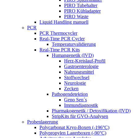
PIRO Tubehalter
PIRO Kühladapter
PIRO Waste
Liquid Handling manuell
PCR
PCR Thermocycler
Real-Time PCR Cycler
Temperaturvalidierung
Real-Time PCR Kits
Humangenetik (IVD)
Herz-Kreislauf-Profil
Gastroenterologie
Nahrungsmittel
Stoffwechsel
Neurologie
Zecken
Pathogendetektion
Geno Sen´s
Immundiagnostik
Pharmakogenetik / Detoxifikation (IVD)
StripKits für GVO-Analysen
Probenlagerung
Polycarbonat Kryo-Boxen (-196°C)
Polypropylen Lagerboxen (-90°C)