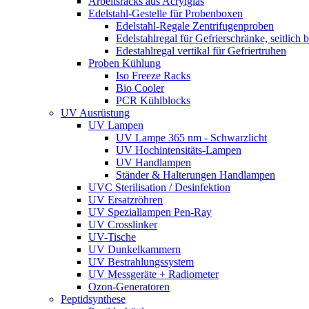
Arbeitsracks aus Acrylglas
Edelstahl-Gestelle für Probenboxen
Edelstahl-Regale Zentrifugenproben
Edelstahlregal für Gefrierschränke, seitlich 
Edestahlregal vertikal für Gefriertruhen
Proben Kühlung
Iso Freeze Racks
Bio Cooler
PCR Kühlblocks
UV Ausrüstung
UV Lampen
UV Lampe 365 nm - Schwarzlicht
UV Hochintensitäts-Lampen
UV Handlampen
Ständer & Halterungen Handlampen
UVC Sterilisation / Desinfektion
UV Ersatzröhren
UV Speziallampen Pen-Ray
UV Crosslinker
UV-Tische
UV Dunkelkammern
UV Bestrahlungssystem
UV Messgeräte + Radiometer
Ozon-Generatoren
Peptidsynthese