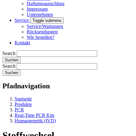
Haftungsausschluss
Impressum
Unternehmen
Service
Toggle submenu
Service/Wartungen
Rücksendungen
Wie bestellen?
Kontakt
Search
Search
Pfadnavigation
Startseite
Produkte
PCR
Real-Time PCR Kits
Humangenetik (IVD)
Stoffwechsel