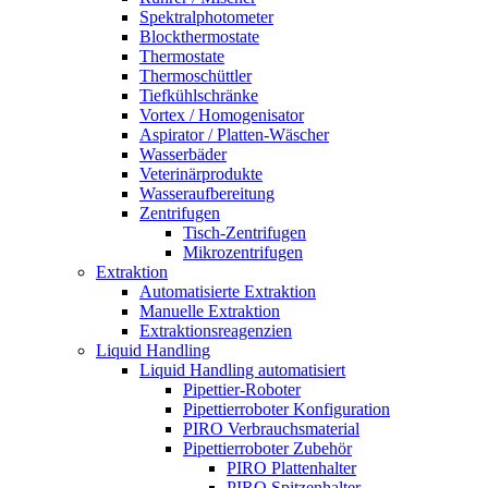
Spektralphotometer
Blockthermostate
Thermostate
Thermoschüttler
Tiefkühlschränke
Vortex / Homogenisator
Aspirator / Platten-Wäscher
Wasserbäder
Veterinärprodukte
Wasseraufbereitung
Zentrifugen
Tisch-Zentrifugen
Mikrozentrifugen
Extraktion
Automatisierte Extraktion
Manuelle Extraktion
Extraktionsreagenzien
Liquid Handling
Liquid Handling automatisiert
Pipettier-Roboter
Pipettierroboter Konfiguration
PIRO Verbrauchsmaterial
Pipettierroboter Zubehör
PIRO Plattenhalter
PIRO Spitzenhalter