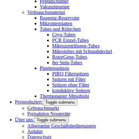
Peptidschüttler
Vakuumpumpe
Verbrauchsmaterial
Reagenz-Reservoire
Mikrotiterplatten
Tubes und Röhrchen
Cryo-Tubes
PCR Einzel-Tubes
Mikrozentrifugen-Tubes
Mikrotubes mit Schraubdeckel
RotorGene-Tubes
8er Strip-Tubes
Pipettenspitzen
PIRO Filterspitzen
Spitzen mit Filter
Spitzen ohne Filter
konduktive Spitzen
Thermopapier Mitsubishi
Preisreduziert
Toggle submenu
Gebrauchtmarkt
Preisaktion Neugeräte
Über uns
Toggle submenu
Allgemeine Geschäftsbedingungen
Anfahrt
Datenschutz