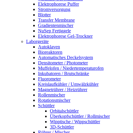
Elektrophorese Puffer
Stromversorgung
Blotter
Transfer Membrane
Gradientenmischer
NuSep Fertiggele
Elektrophorese Gel-Trockner
Laborgeräte
Autoklaven
Bioreaktoren
Automatisches Deckelsystem
Densitometer / Photometer
Muffelofen / Niedertemperaturofen
Inkubatoren / Brutschränke
Fluorometer
Kreislaufkühler / Umwälzkühler
Magnetrührer / Heizrührer
Rollenmischer
Rotationsmischer
Schüttler
Orbitalschüttler
Überkopfschüttler / Rollmischer
Wipptische / Wippschüttler
3D-Schüttler
Rührer / Mischer