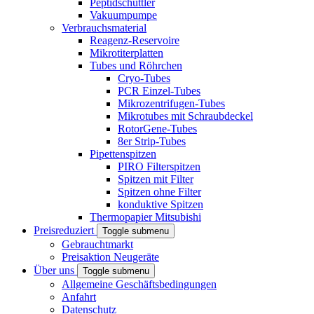
Peptidschüttler
Vakuumpumpe
Verbrauchsmaterial
Reagenz-Reservoire
Mikrotiterplatten
Tubes und Röhrchen
Cryo-Tubes
PCR Einzel-Tubes
Mikrozentrifugen-Tubes
Mikrotubes mit Schraubdeckel
RotorGene-Tubes
8er Strip-Tubes
Pipettenspitzen
PIRO Filterspitzen
Spitzen mit Filter
Spitzen ohne Filter
konduktive Spitzen
Thermopapier Mitsubishi
Preisreduziert
Toggle submenu
Gebrauchtmarkt
Preisaktion Neugeräte
Über uns
Toggle submenu
Allgemeine Geschäftsbedingungen
Anfahrt
Datenschutz