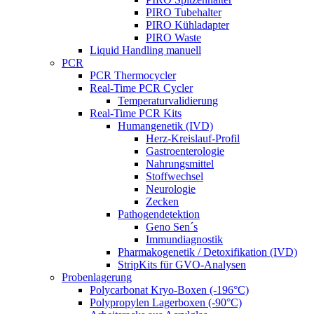
PIRO Tubehalter
PIRO Kühladapter
PIRO Waste
Liquid Handling manuell
PCR
PCR Thermocycler
Real-Time PCR Cycler
Temperaturvalidierung
Real-Time PCR Kits
Humangenetik (IVD)
Herz-Kreislauf-Profil
Gastroenterologie
Nahrungsmittel
Stoffwechsel
Neurologie
Zecken
Pathogendetektion
Geno Sen´s
Immundiagnostik
Pharmakogenetik / Detoxifikation (IVD)
StripKits für GVO-Analysen
Probenlagerung
Polycarbonat Kryo-Boxen (-196°C)
Polypropylen Lagerboxen (-90°C)