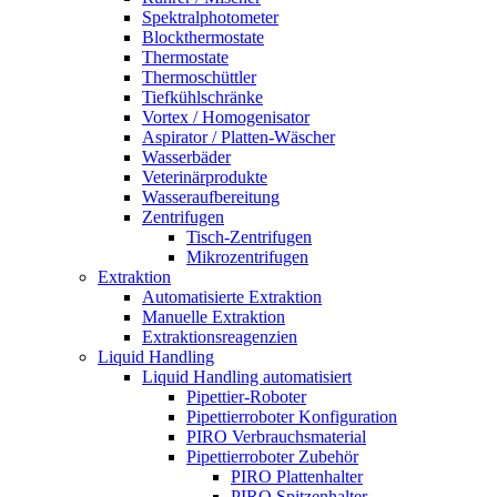
Spektralphotometer
Blockthermostate
Thermostate
Thermoschüttler
Tiefkühlschränke
Vortex / Homogenisator
Aspirator / Platten-Wäscher
Wasserbäder
Veterinärprodukte
Wasseraufbereitung
Zentrifugen
Tisch-Zentrifugen
Mikrozentrifugen
Extraktion
Automatisierte Extraktion
Manuelle Extraktion
Extraktionsreagenzien
Liquid Handling
Liquid Handling automatisiert
Pipettier-Roboter
Pipettierroboter Konfiguration
PIRO Verbrauchsmaterial
Pipettierroboter Zubehör
PIRO Plattenhalter
PIRO Spitzenhalter