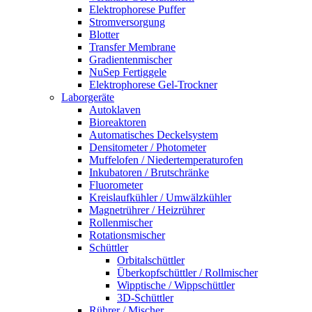
Elektrophorese Puffer
Stromversorgung
Blotter
Transfer Membrane
Gradientenmischer
NuSep Fertiggele
Elektrophorese Gel-Trockner
Laborgeräte
Autoklaven
Bioreaktoren
Automatisches Deckelsystem
Densitometer / Photometer
Muffelofen / Niedertemperaturofen
Inkubatoren / Brutschränke
Fluorometer
Kreislaufkühler / Umwälzkühler
Magnetrührer / Heizrührer
Rollenmischer
Rotationsmischer
Schüttler
Orbitalschüttler
Überkopfschüttler / Rollmischer
Wipptische / Wippschüttler
3D-Schüttler
Rührer / Mischer