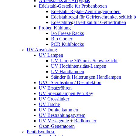
Arbeitsracks aus Acrylglas
Edelstahl-Gestelle für Probenboxen
Edelstahl-Regale Zentrifugenproben
Edelstahlregal für Gefrierschränke, seitlich 
Edestahlregal vertikal für Gefriertruhen
Proben Kühlung
Iso Freeze Racks
Bio Cooler
PCR Kühlblocks
UV Ausrüstung
UV Lampen
UV Lampe 365 nm - Schwarzlicht
UV Hochintensitäts-Lampen
UV Handlampen
Ständer & Halterungen Handlampen
UVC Sterilisation / Desinfektion
UV Ersatzröhren
UV Speziallampen Pen-Ray
UV Crosslinker
UV-Tische
UV Dunkelkammern
UV Bestrahlungssystem
UV Messgeräte + Radiometer
Ozon-Generatoren
Peptidsynthese