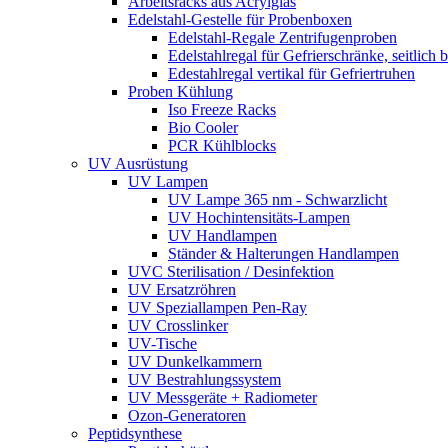
Arbeitsracks aus Acrylglas
Edelstahl-Gestelle für Probenboxen
Edelstahl-Regale Zentrifugenproben
Edelstahlregal für Gefrierschränke, seitlich 
Edestahlregal vertikal für Gefriertruhen
Proben Kühlung
Iso Freeze Racks
Bio Cooler
PCR Kühlblocks
UV Ausrüstung
UV Lampen
UV Lampe 365 nm - Schwarzlicht
UV Hochintensitäts-Lampen
UV Handlampen
Ständer & Halterungen Handlampen
UVC Sterilisation / Desinfektion
UV Ersatzröhren
UV Speziallampen Pen-Ray
UV Crosslinker
UV-Tische
UV Dunkelkammern
UV Bestrahlungssystem
UV Messgeräte + Radiometer
Ozon-Generatoren
Peptidsynthese