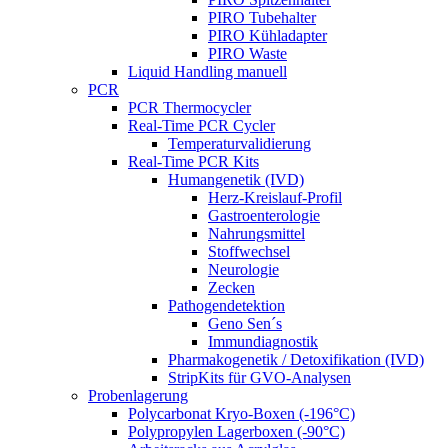
PIRO Tubehalter
PIRO Kühladapter
PIRO Waste
Liquid Handling manuell
PCR
PCR Thermocycler
Real-Time PCR Cycler
Temperaturvalidierung
Real-Time PCR Kits
Humangenetik (IVD)
Herz-Kreislauf-Profil
Gastroenterologie
Nahrungsmittel
Stoffwechsel
Neurologie
Zecken
Pathogendetektion
Geno Sen´s
Immundiagnostik
Pharmakogenetik / Detoxifikation (IVD)
StripKits für GVO-Analysen
Probenlagerung
Polycarbonat Kryo-Boxen (-196°C)
Polypropylen Lagerboxen (-90°C)