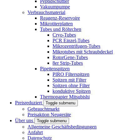
Peptidschüttler
Vakuumpumpe
Verbrauchsmaterial
Reagenz-Reservoire
Mikrotiterplatten
Tubes und Röhrchen
Cryo-Tubes
PCR Einzel-Tubes
Mikrozentrifugen-Tubes
Mikrotubes mit Schraubdeckel
RotorGene-Tubes
8er Strip-Tubes
Pipettenspitzen
PIRO Filterspitzen
Spitzen mit Filter
Spitzen ohne Filter
konduktive Spitzen
Thermopapier Mitsubishi
Preisreduziert
Toggle submenu
Gebrauchtmarkt
Preisaktion Neugeräte
Über uns
Toggle submenu
Allgemeine Geschäftsbedingungen
Anfahrt
Datenschutz