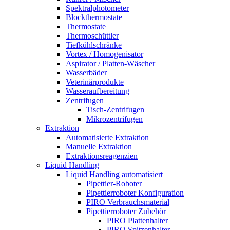
Spektralphotometer
Blockthermostate
Thermostate
Thermoschüttler
Tiefkühlschränke
Vortex / Homogenisator
Aspirator / Platten-Wäscher
Wasserbäder
Veterinärprodukte
Wasseraufbereitung
Zentrifugen
Tisch-Zentrifugen
Mikrozentrifugen
Extraktion
Automatisierte Extraktion
Manuelle Extraktion
Extraktionsreagenzien
Liquid Handling
Liquid Handling automatisiert
Pipettier-Roboter
Pipettierroboter Konfiguration
PIRO Verbrauchsmaterial
Pipettierroboter Zubehör
PIRO Plattenhalter
PIRO Spitzenhalter