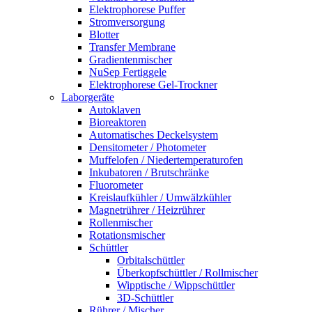
Elektrophorese Puffer
Stromversorgung
Blotter
Transfer Membrane
Gradientenmischer
NuSep Fertiggele
Elektrophorese Gel-Trockner
Laborgeräte
Autoklaven
Bioreaktoren
Automatisches Deckelsystem
Densitometer / Photometer
Muffelofen / Niedertemperaturofen
Inkubatoren / Brutschränke
Fluorometer
Kreislaufkühler / Umwälzkühler
Magnetrührer / Heizrührer
Rollenmischer
Rotationsmischer
Schüttler
Orbitalschüttler
Überkopfschüttler / Rollmischer
Wipptische / Wippschüttler
3D-Schüttler
Rührer / Mischer