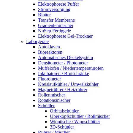
Elektrophorese Puffer
Stromversorgung
Blotter
Transfer Membrane
Gradientenmischer
NuSep Fertiggele
Elektrophorese Gel-Trockner
Laborgeräte
Autoklaven
Bioreaktoren
Automatisches Deckelsystem
Densitometer / Photometer
Muffelofen / Niedertemperaturofen
Inkubatoren / Brutschränke
Fluorometer
Kreislaufkühler / Umwälzkühler
Magnetrührer / Heizrührer
Rollenmischer
Rotationsmischer
Schüttler
Orbitalschüttler
Überkopfschüttler / Rollmischer
Wipptische / Wippschüttler
3D-Schüttler
Rührer / Mischer