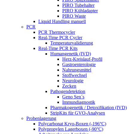
PIRO Tubehalter
PIRO Kühladapter
PIRO Waste
Liquid Handling manuell
PCR
PCR Thermocycler
Real-Time PCR Cycler
Temperaturvalidierung
Real-Time PCR Kits
Humangenetik (IVD)
Herz-Kreislauf-Profil
Gastroenterologie
Nahrungsmittel
Stoffwechsel
Neurologie
Zecken
Pathogendetektion
Geno Sen´s
Immundiagnostik
Pharmakogenetik / Detoxifikation (IVD)
StripKits für GVO-Analysen
Probenlagerung
Polycarbonat Kryo-Boxen (-196°C)
Polypropylen Lagerboxen (-90°C)