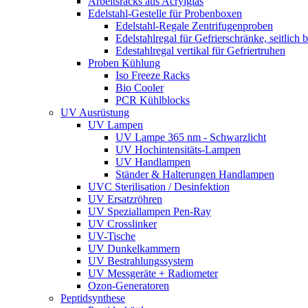
Arbeitsracks aus Acrylglas
Edelstahl-Gestelle für Probenboxen
Edelstahl-Regale Zentrifugenproben
Edelstahlregal für Gefrierschränke, seitlich 
Edestahlregal vertikal für Gefriertruhen
Proben Kühlung
Iso Freeze Racks
Bio Cooler
PCR Kühlblocks
UV Ausrüstung
UV Lampen
UV Lampe 365 nm - Schwarzlicht
UV Hochintensitäts-Lampen
UV Handlampen
Ständer & Halterungen Handlampen
UVC Sterilisation / Desinfektion
UV Ersatzröhren
UV Speziallampen Pen-Ray
UV Crosslinker
UV-Tische
UV Dunkelkammern
UV Bestrahlungssystem
UV Messgeräte + Radiometer
Ozon-Generatoren
Peptidsynthese