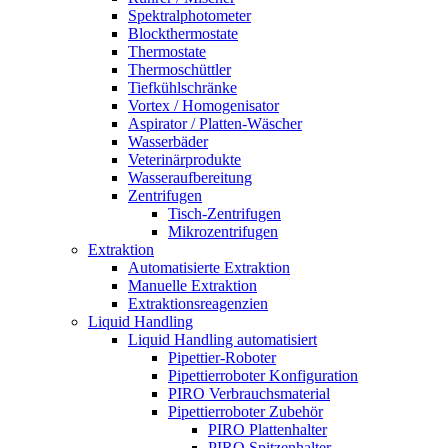
Spektralphotometer
Blockthermostate
Thermostate
Thermoschüttler
Tiefkühlschränke
Vortex / Homogenisator
Aspirator / Platten-Wäscher
Wasserbäder
Veterinärprodukte
Wasseraufbereitung
Zentrifugen
Tisch-Zentrifugen
Mikrozentrifugen
Extraktion
Automatisierte Extraktion
Manuelle Extraktion
Extraktionsreagenzien
Liquid Handling
Liquid Handling automatisiert
Pipettier-Roboter
Pipettierroboter Konfiguration
PIRO Verbrauchsmaterial
Pipettierroboter Zubehör
PIRO Plattenhalter
PIRO Spitzenhalter