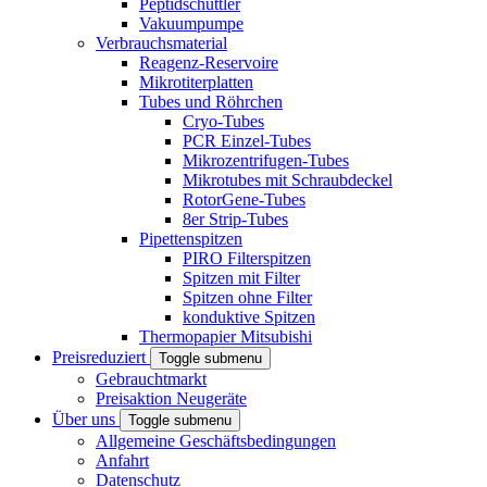
Peptidschüttler
Vakuumpumpe
Verbrauchsmaterial
Reagenz-Reservoire
Mikrotiterplatten
Tubes und Röhrchen
Cryo-Tubes
PCR Einzel-Tubes
Mikrozentrifugen-Tubes
Mikrotubes mit Schraubdeckel
RotorGene-Tubes
8er Strip-Tubes
Pipettenspitzen
PIRO Filterspitzen
Spitzen mit Filter
Spitzen ohne Filter
konduktive Spitzen
Thermopapier Mitsubishi
Preisreduziert
Toggle submenu
Gebrauchtmarkt
Preisaktion Neugeräte
Über uns
Toggle submenu
Allgemeine Geschäftsbedingungen
Anfahrt
Datenschutz