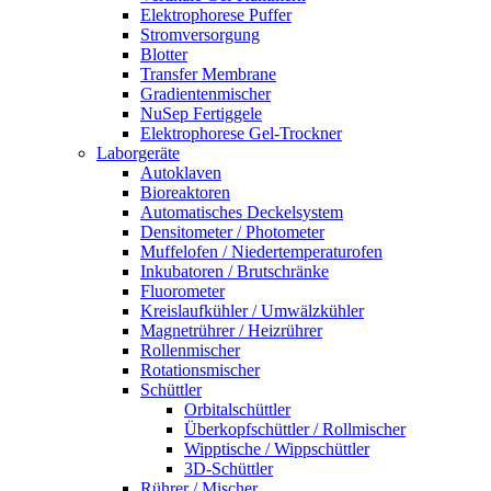
Elektrophorese Puffer
Stromversorgung
Blotter
Transfer Membrane
Gradientenmischer
NuSep Fertiggele
Elektrophorese Gel-Trockner
Laborgeräte
Autoklaven
Bioreaktoren
Automatisches Deckelsystem
Densitometer / Photometer
Muffelofen / Niedertemperaturofen
Inkubatoren / Brutschränke
Fluorometer
Kreislaufkühler / Umwälzkühler
Magnetrührer / Heizrührer
Rollenmischer
Rotationsmischer
Schüttler
Orbitalschüttler
Überkopfschüttler / Rollmischer
Wipptische / Wippschüttler
3D-Schüttler
Rührer / Mischer