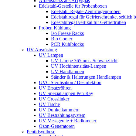
Arbeitsracks aus Acrylglas
Edelstahl-Gestelle für Probenboxen
Edelstahl-Regale Zentrifugenproben
Edelstahlregal für Gefrierschränke, seitlich 
Edestahlregal vertikal für Gefriertruhen
Proben Kühlung
Iso Freeze Racks
Bio Cooler
PCR Kühlblocks
UV Ausrüstung
UV Lampen
UV Lampe 365 nm - Schwarzlicht
UV Hochintensitäts-Lampen
UV Handlampen
Ständer & Halterungen Handlampen
UVC Sterilisation / Desinfektion
UV Ersatzröhren
UV Speziallampen Pen-Ray
UV Crosslinker
UV-Tische
UV Dunkelkammern
UV Bestrahlungssystem
UV Messgeräte + Radiometer
Ozon-Generatoren
Peptidsynthese