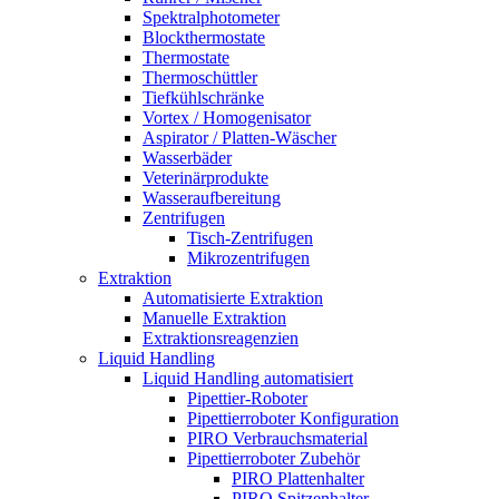
Spektralphotometer
Blockthermostate
Thermostate
Thermoschüttler
Tiefkühlschränke
Vortex / Homogenisator
Aspirator / Platten-Wäscher
Wasserbäder
Veterinärprodukte
Wasseraufbereitung
Zentrifugen
Tisch-Zentrifugen
Mikrozentrifugen
Extraktion
Automatisierte Extraktion
Manuelle Extraktion
Extraktionsreagenzien
Liquid Handling
Liquid Handling automatisiert
Pipettier-Roboter
Pipettierroboter Konfiguration
PIRO Verbrauchsmaterial
Pipettierroboter Zubehör
PIRO Plattenhalter
PIRO Spitzenhalter