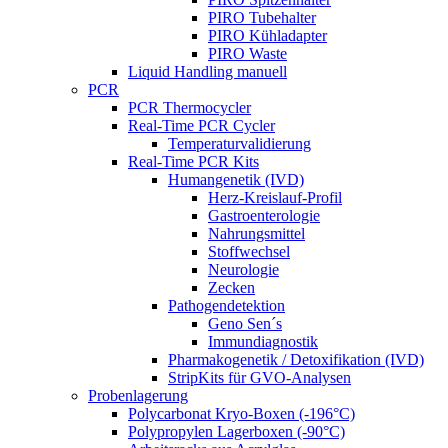
PIRO Tubehalter
PIRO Kühladapter
PIRO Waste
Liquid Handling manuell
PCR
PCR Thermocycler
Real-Time PCR Cycler
Temperaturvalidierung
Real-Time PCR Kits
Humangenetik (IVD)
Herz-Kreislauf-Profil
Gastroenterologie
Nahrungsmittel
Stoffwechsel
Neurologie
Zecken
Pathogendetektion
Geno Sen´s
Immundiagnostik
Pharmakogenetik / Detoxifikation (IVD)
StripKits für GVO-Analysen
Probenlagerung
Polycarbonat Kryo-Boxen (-196°C)
Polypropylen Lagerboxen (-90°C)