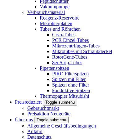
Peptidschüttler
Vakuumpumpe
Verbrauchsmaterial
Reagenz-Reservoire
Mikrotiterplatten
Tubes und Röhrchen
Cryo-Tubes
PCR Einzel-Tubes
Mikrozentrifugen-Tubes
Mikrotubes mit Schraubdeckel
RotorGene-Tubes
8er Strip-Tubes
Pipettenspitzen
PIRO Filterspitzen
Spitzen mit Filter
Spitzen ohne Filter
konduktive Spitzen
Thermopapier Mitsubishi
Preisreduziert
Toggle submenu
Gebrauchtmarkt
Preisaktion Neugeräte
Über uns
Toggle submenu
Allgemeine Geschäftsbedingungen
Anfahrt
Datenschutz