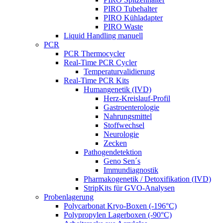
PIRO Tubehalter
PIRO Kühladapter
PIRO Waste
Liquid Handling manuell
PCR
PCR Thermocycler
Real-Time PCR Cycler
Temperaturvalidierung
Real-Time PCR Kits
Humangenetik (IVD)
Herz-Kreislauf-Profil
Gastroenterologie
Nahrungsmittel
Stoffwechsel
Neurologie
Zecken
Pathogendetektion
Geno Sen´s
Immundiagnostik
Pharmakogenetik / Detoxifikation (IVD)
StripKits für GVO-Analysen
Probenlagerung
Polycarbonat Kryo-Boxen (-196°C)
Polypropylen Lagerboxen (-90°C)