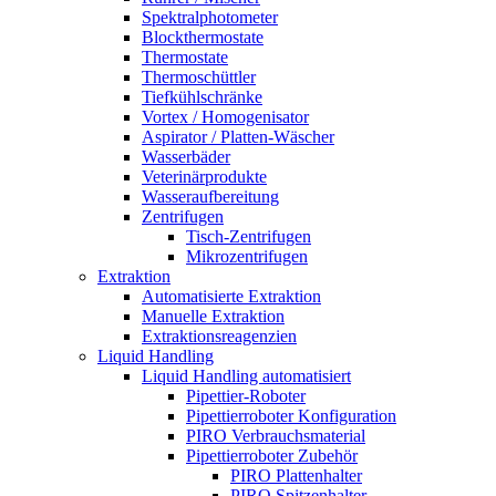
Spektralphotometer
Blockthermostate
Thermostate
Thermoschüttler
Tiefkühlschränke
Vortex / Homogenisator
Aspirator / Platten-Wäscher
Wasserbäder
Veterinärprodukte
Wasseraufbereitung
Zentrifugen
Tisch-Zentrifugen
Mikrozentrifugen
Extraktion
Automatisierte Extraktion
Manuelle Extraktion
Extraktionsreagenzien
Liquid Handling
Liquid Handling automatisiert
Pipettier-Roboter
Pipettierroboter Konfiguration
PIRO Verbrauchsmaterial
Pipettierroboter Zubehör
PIRO Plattenhalter
PIRO Spitzenhalter