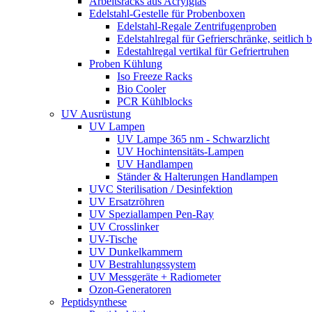
Arbeitsracks aus Acrylglas
Edelstahl-Gestelle für Probenboxen
Edelstahl-Regale Zentrifugenproben
Edelstahlregal für Gefrierschränke, seitlich 
Edestahlregal vertikal für Gefriertruhen
Proben Kühlung
Iso Freeze Racks
Bio Cooler
PCR Kühlblocks
UV Ausrüstung
UV Lampen
UV Lampe 365 nm - Schwarzlicht
UV Hochintensitäts-Lampen
UV Handlampen
Ständer & Halterungen Handlampen
UVC Sterilisation / Desinfektion
UV Ersatzröhren
UV Speziallampen Pen-Ray
UV Crosslinker
UV-Tische
UV Dunkelkammern
UV Bestrahlungssystem
UV Messgeräte + Radiometer
Ozon-Generatoren
Peptidsynthese