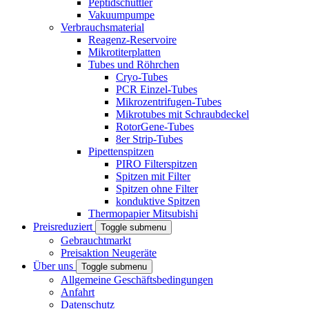
Peptidschüttler
Vakuumpumpe
Verbrauchsmaterial
Reagenz-Reservoire
Mikrotiterplatten
Tubes und Röhrchen
Cryo-Tubes
PCR Einzel-Tubes
Mikrozentrifugen-Tubes
Mikrotubes mit Schraubdeckel
RotorGene-Tubes
8er Strip-Tubes
Pipettenspitzen
PIRO Filterspitzen
Spitzen mit Filter
Spitzen ohne Filter
konduktive Spitzen
Thermopapier Mitsubishi
Preisreduziert
Toggle submenu
Gebrauchtmarkt
Preisaktion Neugeräte
Über uns
Toggle submenu
Allgemeine Geschäftsbedingungen
Anfahrt
Datenschutz