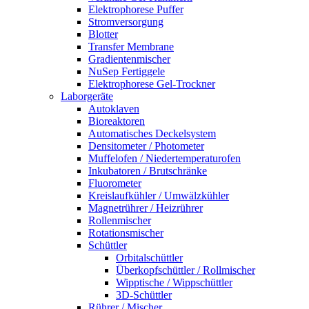
Elektrophorese Puffer
Stromversorgung
Blotter
Transfer Membrane
Gradientenmischer
NuSep Fertiggele
Elektrophorese Gel-Trockner
Laborgeräte
Autoklaven
Bioreaktoren
Automatisches Deckelsystem
Densitometer / Photometer
Muffelofen / Niedertemperaturofen
Inkubatoren / Brutschränke
Fluorometer
Kreislaufkühler / Umwälzkühler
Magnetrührer / Heizrührer
Rollenmischer
Rotationsmischer
Schüttler
Orbitalschüttler
Überkopfschüttler / Rollmischer
Wipptische / Wippschüttler
3D-Schüttler
Rührer / Mischer