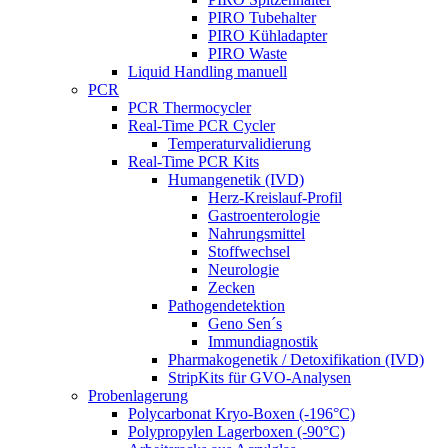
PIRO Tubehalter
PIRO Kühladapter
PIRO Waste
Liquid Handling manuell
PCR
PCR Thermocycler
Real-Time PCR Cycler
Temperaturvalidierung
Real-Time PCR Kits
Humangenetik (IVD)
Herz-Kreislauf-Profil
Gastroenterologie
Nahrungsmittel
Stoffwechsel
Neurologie
Zecken
Pathogendetektion
Geno Sen´s
Immundiagnostik
Pharmakogenetik / Detoxifikation (IVD)
StripKits für GVO-Analysen
Probenlagerung
Polycarbonat Kryo-Boxen (-196°C)
Polypropylen Lagerboxen (-90°C)