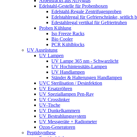
Arbeitsracks aus Acrylglas
Edelstahl-Gestelle für Probenboxen
Edelstahl-Regale Zentrifugenproben
Edelstahlregal für Gefrierschränke, seitlich 
Edestahlregal vertikal für Gefriertruhen
Proben Kühlung
Iso Freeze Racks
Bio Cooler
PCR Kühlblocks
UV Ausrüstung
UV Lampen
UV Lampe 365 nm - Schwarzlicht
UV Hochintensitäts-Lampen
UV Handlampen
Ständer & Halterungen Handlampen
UVC Sterilisation / Desinfektion
UV Ersatzröhren
UV Speziallampen Pen-Ray
UV Crosslinker
UV-Tische
UV Dunkelkammern
UV Bestrahlungssystem
UV Messgeräte + Radiometer
Ozon-Generatoren
Peptidsynthese