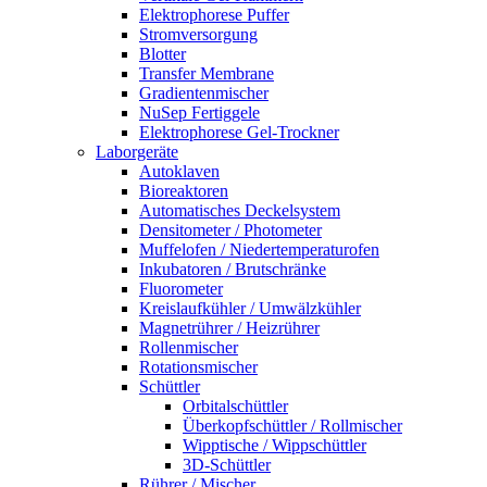
Elektrophorese Puffer
Stromversorgung
Blotter
Transfer Membrane
Gradientenmischer
NuSep Fertiggele
Elektrophorese Gel-Trockner
Laborgeräte
Autoklaven
Bioreaktoren
Automatisches Deckelsystem
Densitometer / Photometer
Muffelofen / Niedertemperaturofen
Inkubatoren / Brutschränke
Fluorometer
Kreislaufkühler / Umwälzkühler
Magnetrührer / Heizrührer
Rollenmischer
Rotationsmischer
Schüttler
Orbitalschüttler
Überkopfschüttler / Rollmischer
Wipptische / Wippschüttler
3D-Schüttler
Rührer / Mischer