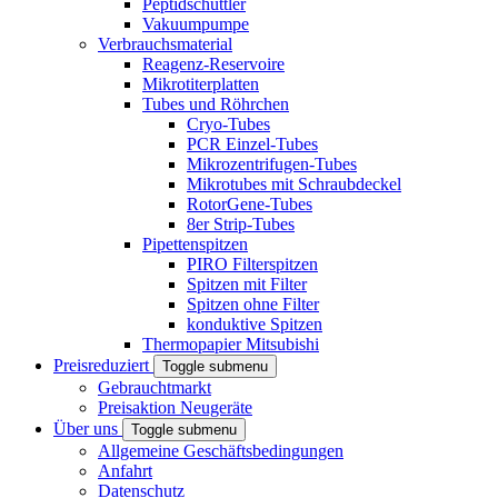
Peptidschüttler
Vakuumpumpe
Verbrauchsmaterial
Reagenz-Reservoire
Mikrotiterplatten
Tubes und Röhrchen
Cryo-Tubes
PCR Einzel-Tubes
Mikrozentrifugen-Tubes
Mikrotubes mit Schraubdeckel
RotorGene-Tubes
8er Strip-Tubes
Pipettenspitzen
PIRO Filterspitzen
Spitzen mit Filter
Spitzen ohne Filter
konduktive Spitzen
Thermopapier Mitsubishi
Preisreduziert
Toggle submenu
Gebrauchtmarkt
Preisaktion Neugeräte
Über uns
Toggle submenu
Allgemeine Geschäftsbedingungen
Anfahrt
Datenschutz