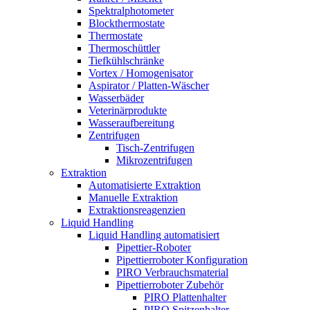
Spektralphotometer
Blockthermostate
Thermostate
Thermoschüttler
Tiefkühlschränke
Vortex / Homogenisator
Aspirator / Platten-Wäscher
Wasserbäder
Veterinärprodukte
Wasseraufbereitung
Zentrifugen
Tisch-Zentrifugen
Mikrozentrifugen
Extraktion
Automatisierte Extraktion
Manuelle Extraktion
Extraktionsreagenzien
Liquid Handling
Liquid Handling automatisiert
Pipettier-Roboter
Pipettierroboter Konfiguration
PIRO Verbrauchsmaterial
Pipettierroboter Zubehör
PIRO Plattenhalter
PIRO Spitzenhalter